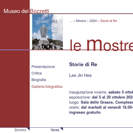
Museo
dei
Museo dei
Bozzetti
Bozzetti
"Pierluigi
Gherardi"
...
>
Mostre
>
2024
>
Storie di Re
-
Città
m
di
le
ostr
Pietrasanta
Storie di Re
Presentazione
Critica
Lee Jin Hee
Biografia
Galleria fotografica
inaugurazione mostra:
sabato 5 otto
esposizione:
dal 5 al 20 ottobre 202
luogo:
Sala delle Grasce, Complesso
orario:
dal martedi al venerdi 16.00
ingresso gratuito
Scrivici
News