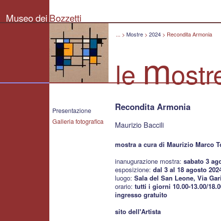
Museo
dei
Museo dei
Bozzetti
Bozzetti
"Pierluigi
Gherardi"
...
>
Mostre
>
2024
>
Recondita Armonia
-
Città
m
di
le
ostr
Pietrasanta
Recondita Armonia
Presentazione
Galleria fotografica
Maurizio Baccili
mostra a cura di Maurizio Marco T
inanugurazione mostra:
sabato 3 ago
esposizione:
dal 3 al 18 agosto 202
luogo:
Sala del San Leone, Via Gari
orario:
tutti i giorni 10.00-13.00/18.
ingresso gratuito
sito dell'Artista