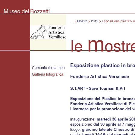
Museo
dei
Museo dei
Bozzetti
Bozzetti
"Pierluigi
Gherardi"
...
>
Mostre
>
2019
>
Esposizione plastico i
-
Città
m
di
le
ostr
Pietrasanta
Esposizione plastico in br
Comunicato stampa
Galleria fotografica
Fonderia Artistica Versiliese
S.T.ART - Save Tourism & Art
Esposizione del Plastico in bronzo
Fonderia Artistica Versiliese di P
Livornese per la promozione dei va
inaugurazione:
martedi 30 aprile 20
esposizione:
dal 30 aprile al 7 mag
luogo:
giardino laterale Chiostro d
orario:
lunedi 14-19; dal martedi al 