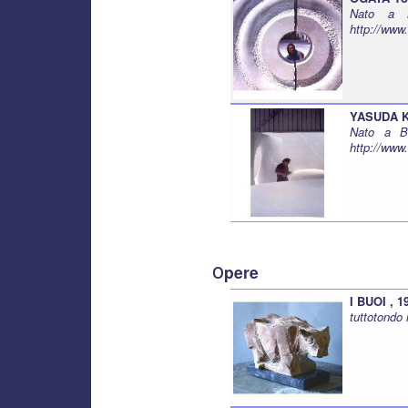
Nato a M
http://www
YASUDA 
Nato a Bi
http://www
o
pere
I BUOI , 1
tuttotondo