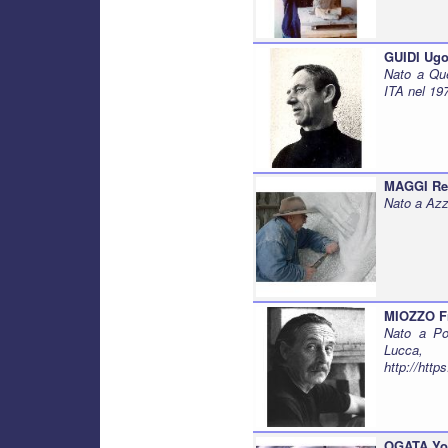
GUIDI Ug
Nato a Que
ITA nel 19
MAGGI Re
Nato a Azz
MIOZZO F
Nato a Po
Lucca,
http://htt
OGATA Yo