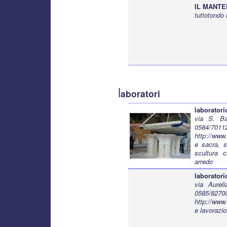
IL MANTE
tuttotondo
l
aboratori
laboratori
via S. Ba
0584/7011
http://ww
e sacra, st
scultura c
arredo
laborator
via Aurel
0585/82
http://www
e lavorazio