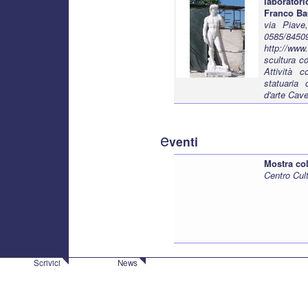
laborato
Franco Bar
via Piave
0585/8450
http://www
scultura c
Attività c
statuaria 
d'arte Cav
e
venti
Mostra col
Centro Cult
Scrivici
News