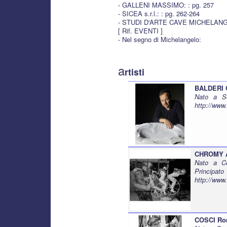
- GALLENI MASSIMO: : pg. 257
- SICEA s.r.l.: : pg. 262-264
- STUDI D'ARTE CAVE MICHELANGE
[ Rif. EVENTI ]
- Nel segno di Michelangelo:
a
rtisti
BALDERI 
Nato a Se
http://www.
CHROMY 
Nato a C
Princi
http://ww
COSCI R