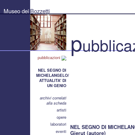
Museo
dei
Museo dei
Bozzetti
Bozzetti
"Pierluigi
Gherardi"
-
Città
p
di
ubblica
Pietrasanta
pubblicazioni
NEL SEGNO DI
MICHELANGELO/
ATTUALITA' DI
UN GENIO
archivi correlati
alla scheda
artisti
opere
laboratori
NEL SEGNO DI MICHELANG
eventi
Gierut (autore)