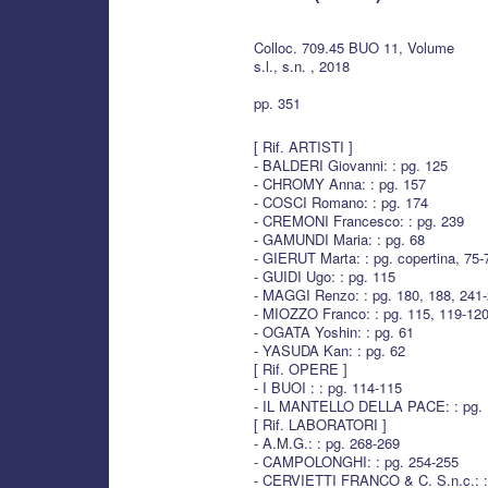
Colloc. 709.45 BUO 11, Volume
s.l., s.n. , 2018
pp. 351
[ Rif. ARTISTI ]
- BALDERI Giovanni: : pg. 125
- CHROMY Anna: : pg. 157
- COSCI Romano: : pg. 174
- CREMONI Francesco: : pg. 239
- GAMUNDI Maria: : pg. 68
- GIERUT Marta: : pg. copertina, 75-
- GUIDI Ugo: : pg. 115
- MAGGI Renzo: : pg. 180, 188, 241
- MIOZZO Franco: : pg. 115, 119-12
- OGATA Yoshin: : pg. 61
- YASUDA Kan: : pg. 62
[ Rif. OPERE ]
- I BUOI : : pg. 114-115
- IL MANTELLO DELLA PACE: : pg. 
[ Rif. LABORATORI ]
- A.M.G.: : pg. 268-269
- CAMPOLONGHI: : pg. 254-255
- CERVIETTI FRANCO & C. S.n.c.: :