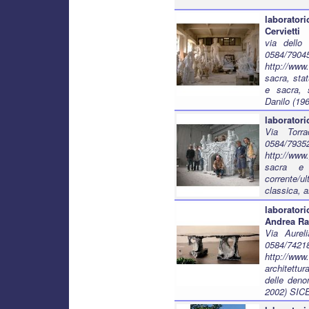
laborator
Cervietti
via dello
0584/79
http://www
sacra, sta
e sacra, s
Danilo (196
laborator
Via Torra
0584/7
http://www
sacra e f
corrente/u
classica, a
laboratori
Andrea Ra
Via Aurel
0584/7421
http://www.
architettu
delle deno
2002) SICE