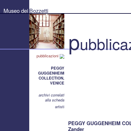
Museo
dei
Museo dei
Bozzetti
Bozzetti
"Pierluigi
Gherardi"
-
Città
p
di
ubblica
Pietrasanta
pubblicazioni
PEGGY
GUGGENHEIM
COLLECTION,
VENICE
archivi correlati
alla scheda
artisti
PEGGY GUGGENHEIM COLLE
Zander