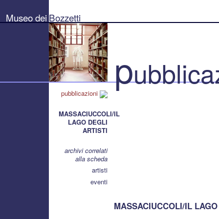
Museo
dei
Museo dei
Bozzetti
Bozzetti
"Pierluigi
Gherardi"
-
Città
p
di
ubblica
Pietrasanta
pubblicazioni
MASSACIUCCOLI/IL
LAGO DEGLI
ARTISTI
archivi correlati
alla scheda
artisti
eventi
MASSACIUCCOLI/IL LAGO DE