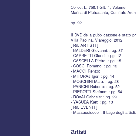
Colloc. L. 758.1 GIE 1, Volume
Marina di Pietrasanta, Comitato Archi
pp. 92
Il DVD della pubblicazione è stato pr
Villa Paolina, Viareggio, 2012.
[ Rif. ARTISTI ]
- BALDERI Giovanni: : pg. 37
- CARRETTI Gianni: : pg. 12
- CASCELLA Pietro: : pg. 15
- COSCI Romano: : pg. 12
- MAGGI Renzo:
- MITORAJ Igor: : pg. 14
- MOSCHINI Mara: : pg. 28
- PANICHI Roberto: : pg. 52
- PIEROTTI Stefano: : pg. 54
- ROVAI Gabriele: : pg. 29
- YASUDA Kan: : pg. 13
[ Rif. EVENTI ]
- Massacciuccoli: Il Lago degli artisti
a
rtisti