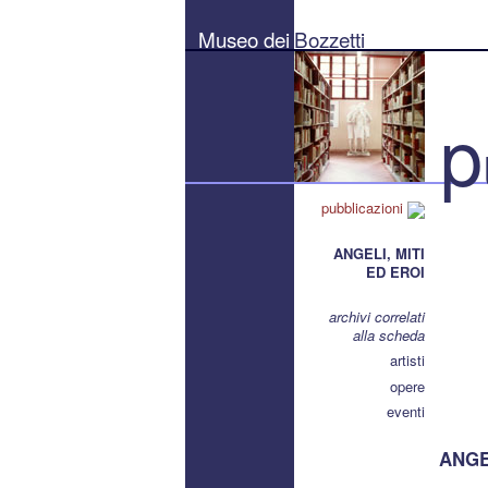
Museo
dei
Museo dei
Bozzetti
Bozzetti
"Pierluigi
Gherardi"
-
Città
p
di
Pietrasanta
pubblicazioni
ANGELI, MITI
ED EROI
archivi correlati
alla scheda
artisti
opere
eventi
ANGEL