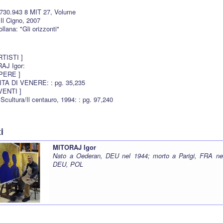
 730.943 8 MIT 27, Volume
Il Cigno, 2007
llana: "Gli orizzonti"
ARTISTI ]
AJ Igor:
OPERE ]
ITA DI VENERE: : pg. 35,235
EVENTI ]
 Scultura/Il centauro, 1994: : pg. 97,240
ti
MITORAJ Igor
Nato a Oederan, DEU nel 1944; morto a Parigi, FRA nel
DEU, POL