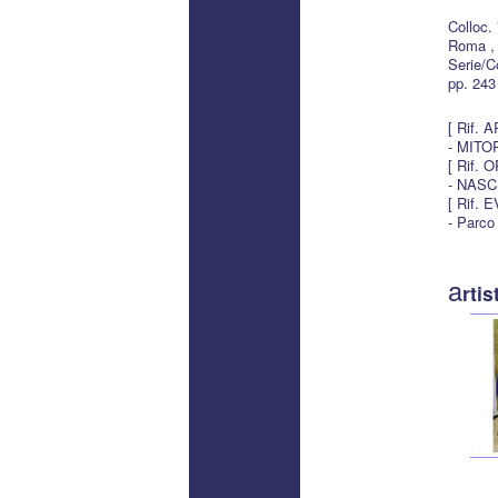
Colloc.
Roma , 
Serie/Co
pp. 243
[ Rif. 
- MITOR
[ Rif. 
- NASC
[ Rif. 
- Parco
a
rtis