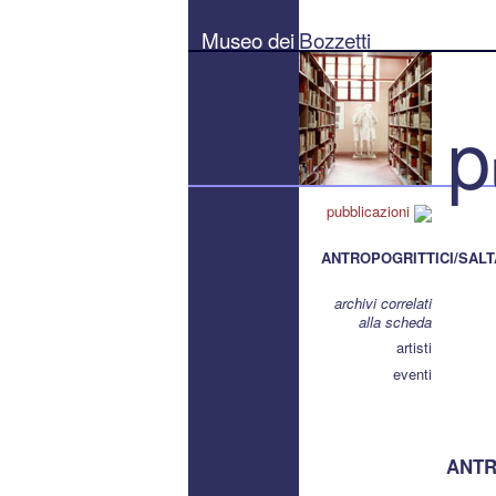
Museo
dei
Museo dei
Bozzetti
Bozzetti
"Pierluigi
Gherardi"
-
Città
p
di
Pietrasanta
pubblicazioni
ANTROPOGRITTICI/SALT
archivi correlati
alla scheda
artisti
eventi
ANTRO