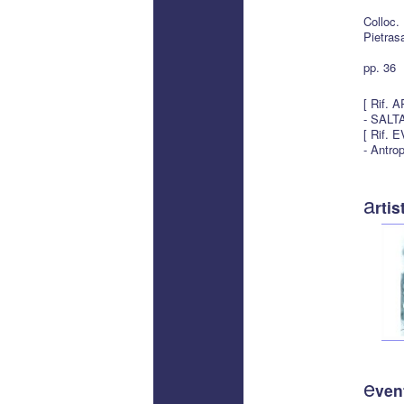
Colloc.
Pietras
pp. 36
[ Rif. 
- SALT
[ Rif. 
- Antrop
a
rtis
e
ven