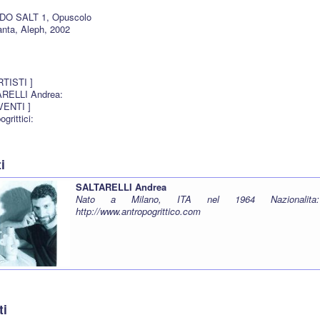
 DO SALT 1, Opuscolo
anta, Aleph, 2002
ARTISTI ]
ARELLI Andrea:
EVENTI ]
ogrittici:
ti
SALTARELLI Andrea
Nato a Milano, ITA nel 1964 Nazionalita
http://www.antropogrittico.com
ti