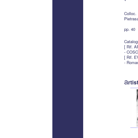
Colloc
Pietras
pp. 40
Catalog
[ Rif. 
- COSC
[ Rif. 
- Roman
a
rtis