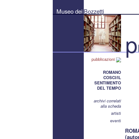
Museo
dei
Museo dei
Bozzetti
Bozzetti
"Pierluigi
Gherardi"
-
Città
p
di
Pietrasanta
pubblicazioni
ROMANO
COSCI/IL
SENTIMENTO
DEL TEMPO
archivi correlati
alla scheda
artisti
eventi
ROMA
(auto