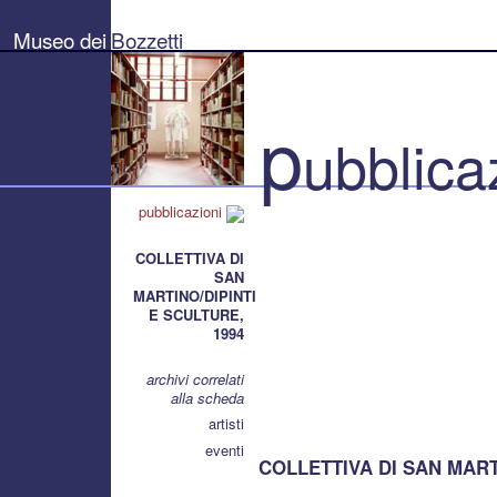
Museo
dei
Museo dei
Bozzetti
Bozzetti
"Pierluigi
Gherardi"
-
Città
p
di
ubblica
Pietrasanta
pubblicazioni
COLLETTIVA DI
SAN
MARTINO/DIPINTI
E SCULTURE,
1994
archivi correlati
alla scheda
artisti
eventi
COLLETTIVA DI SAN MART