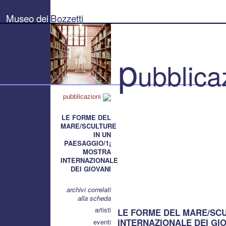
Museo
dei
Museo dei
Bozzetti
Bozzetti
"Pierluigi
Gherardi"
-
Città
p
di
ubblica
Pietrasanta
pubblicazioni
LE FORME DEL
MARE/SCULTURE
IN UN
PAESAGGIO/1¡
MOSTRA
INTERNAZIONALE
DEI GIOVANI
archivi correlati
alla scheda
artisti
LE FORME DEL MARE/SCU
INTERNAZIONALE DEI GIOVA
eventi