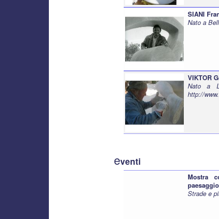
SIANI Fra
Nato a Bel
VIKTOR G
Nato a L
http://www.
e
venti
Mostra c
paesaggio
Strade e pi