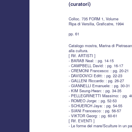
(curatori)
Colloc. 735 FORM 1, Volume
Ripa di Versilia, Graficatre, 1994
pp. 61
Catalogo mostra, Marina di Pietrasan
alla cultura.
[ Rif. ARTISTI ]
- BARAB Neal: : pg. 14-15
- CAMPBELL David: : pg. 16-17
- CREMONI Francesco: : pg. 20-21
- DAVIDOVICI Editt: : pg. 22-23
- GALLENI Riccardo: : pg. 26-27
- GIANNELLI Emanuele: : pg. 30-31
- KIM Seung-Hwan: : pg. 34-35
- PELLEGRINETTI Massimo: : pg. 4
- ROMEO Jorge: : pg. 52-53
- SCHUERCH Jaya: : pg. 54-55
- SIANI Francesco: : pg. 56-57
- VIKTOR Georg: : pg. 60-61
[ Rif. EVENTI ]
- Le forme del mare/Sculture in un pa