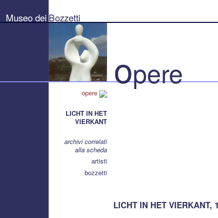
Museo
dei
Museo dei
Bozzetti
Bozzetti
"Pierluigi
Gherardi"
-
Città
o
di
pere
Pietrasanta
opere
LICHT IN HET
VIERKANT
archivi correlati
alla scheda
artisti
bozzetti
LICHT IN HET VIERKANT, 