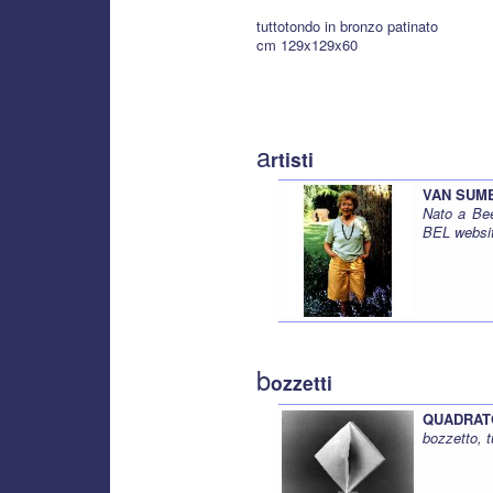
tuttotondo in bronzo patinato
cm 129x129x60
a
rtisti
VAN SUME
Nato a Bee
BEL websi
b
ozzetti
QUADRATO
bozzetto, 