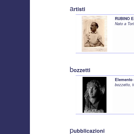
a
rtisti
RUBINO E
Nato a Tori
b
ozzetti
Elemento
bozzetto, 
p
ubblicazioni