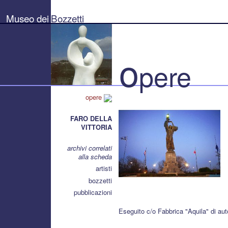
Museo
dei
Museo dei
Bozzetti
Bozzetti
"Pierluigi
Gherardi"
-
Città
o
di
pere
Pietrasanta
opere
FARO DELLA
VITTORIA
archivi correlati
alla scheda
artisti
bozzetti
pubblicazioni
Eseguito c/o Fabbrica "Aquila" di aut