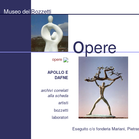
Museo
dei
Museo dei
Bozzetti
Bozzetti
"Pierluigi
Gherardi"
-
Città
o
di
pere
Pietrasanta
opere
APOLLO E
DAFNE
archivi correlati
alla scheda
artisti
bozzetti
laboratori
Eseguito c/o fonderia Mariani, Pietra