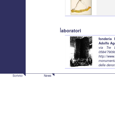
l
aboratori
fonderia 
Adolfo Ag
via Tre L
0584/79
http://www
monumental
delle deno
Scrivici
News