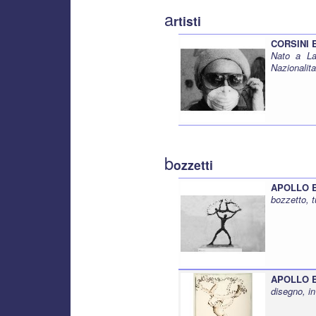
a
rtisti
CORSINI E
Nato a La
Nazionalita
b
ozzetti
APOLLO E 
bozzetto, 
APOLLO E 
disegno, in