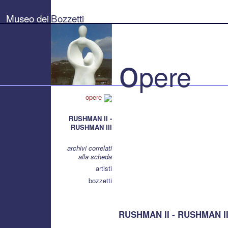
Museo
dei
Museo dei
Bozzetti
Bozzetti
"Pierluigi
Gherardi"
-
Città
o
di
pere
Pietrasanta
opere
RUSHMAN II -
RUSHMAN III
archivi correlati
alla scheda
artisti
bozzetti
RUSHMAN II - RUSHMAN III