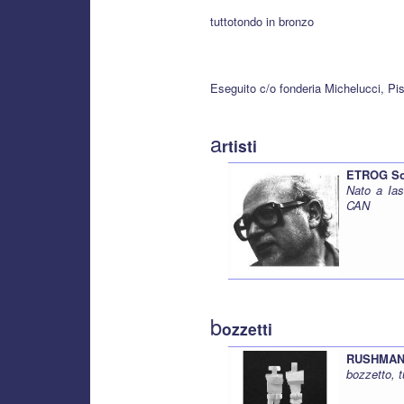
tuttotondo in bronzo
Eseguito c/o fonderia Michelucci, Pis
a
rtisti
ETROG So
Nato a Ias
CAN
b
ozzetti
RUSHMAN I
bozzetto, 