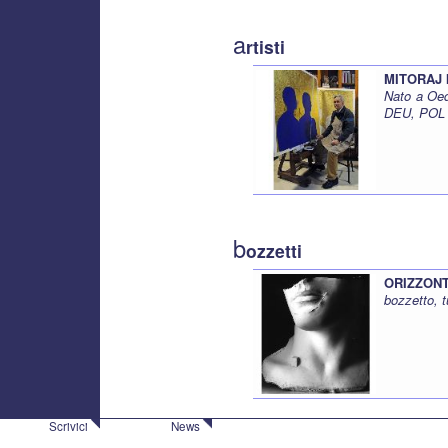
a
rtisti
MITORAJ 
Nato a Oed
DEU, POL
b
ozzetti
ORIZZONTE
bozzetto, 
Scrivici
News