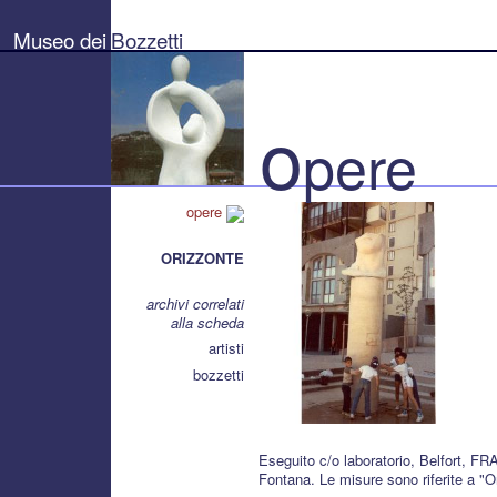
Museo
dei
Museo dei
Bozzetti
Bozzetti
"Pierluigi
Gherardi"
-
Città
o
di
pere
Pietrasanta
opere
ORIZZONTE
archivi correlati
alla scheda
artisti
bozzetti
Eseguito c/o laboratorio, Belfort, FR
Fontana. Le misure sono riferite a "O