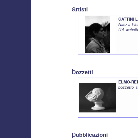
a
rtisti
GATTINI L
Nato a Fir
ITA websit
b
ozzetti
ELMO-REPE
bozzetto, 
p
ubblicazioni