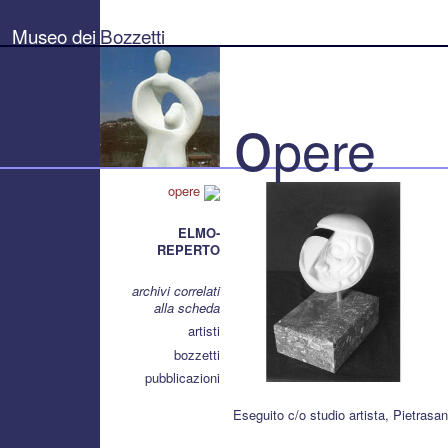
Museo
dei
Museo dei
Bozzetti
Bozzetti
"Pierluigi
Gherardi"
-
Città
o
di
pere
Pietrasanta
opere
ELMO-
REPERTO
archivi correlati
alla scheda
artisti
bozzetti
pubblicazioni
Eseguito c/o studio artista, Pietrasan