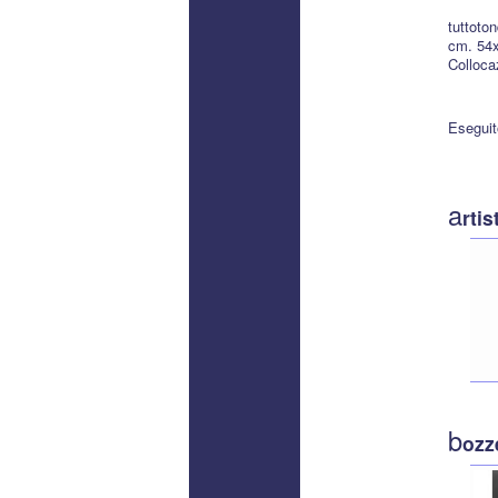
tuttoto
cm. 54
Colloca
Eseguit
a
rtis
b
ozze