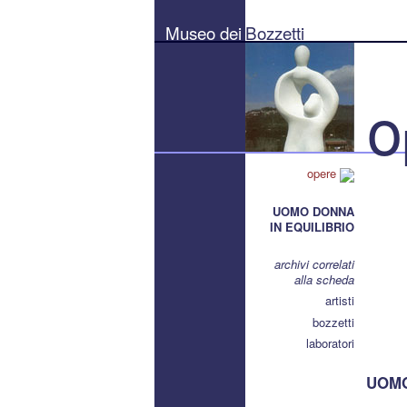
Museo
dei
Museo dei
Bozzetti
Bozzetti
"Pierluigi
Gherardi"
-
Città
o
di
Pietrasanta
opere
UOMO DONNA
IN EQUILIBRIO
archivi correlati
alla scheda
artisti
bozzetti
laboratori
UOMO