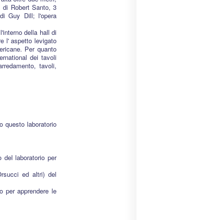
" di Robert Santo, 3
i Guy Dill; l'opera
interno della hall di
e l' aspetto levigato
mericane. Per quanto
rnational dei tavoli
rredamento, tavoli,
o questo laboratorio
 del laboratorio per
succi ed altri) del
o per apprendere le