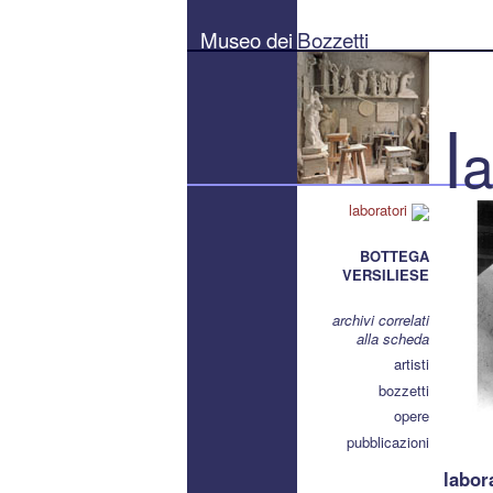
Museo
dei
Museo dei
Bozzetti
Bozzetti
"Pierluigi
Gherardi"
-
Città
l
di
a
Pietrasanta
laboratori
BOTTEGA
VERSILIESE
archivi correlati
alla scheda
artisti
bozzetti
opere
pubblicazioni
labor