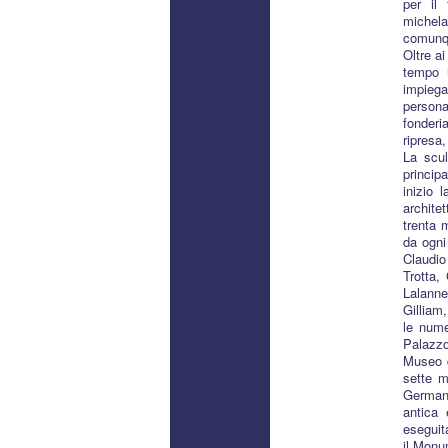
per il 
michela
comunqu
Oltre a
tempo i
impiega
persona
fonderi
ripresa,
La scul
principa
inizio 
archite
trenta 
da ogni 
Claudio
Trotta,
Lalanne
Gilliam
le nume
Palazzo
Museo d
sette m
Germani
antica 
eseguit
il Monu