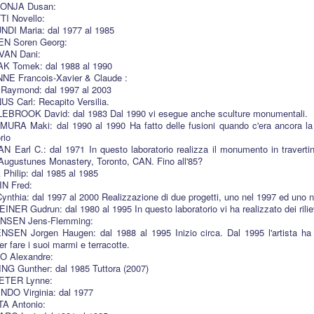
ONJA Dusan:
TI Novello:
DI Maria: dal 1977 al 1985
EN Soren Georg:
VAN Dani:
K Tomek: dal 1988 al 1990
NE Francois-Xavier & Claude :
Raymond: dal 1997 al 2003
S Carl: Recapito Versilia.
EBROOK David: dal 1983 Dal 1990 vi esegue anche sculture monumentali.
URA Maki: dal 1990 al 1990 Ha fatto delle fusioni quando c'era ancora la 
rio
N Earl C.: dal 1971 In questo laboratorio realizza il monumento in travertin
 Augustunes Monastery, Toronto, CAN. Fino all'85?
 Philip: dal 1985 al 1985
IN Fred:
ynthia: dal 1997 al 2000 Realizzazione di due progetti, uno nel 1997 ed uno n
INER Gudrun: dal 1980 al 1995 In questo laboratorio vi ha realizzato dei rili
NSEN Jens-Flemming:
SEN Jorgen Haugen: dal 1988 al 1995 Inizio circa. Dal 1995 l'artista ha 
er fare i suoi marmi e terracotte.
O Alexandre:
ING Gunther: dal 1985 Tuttora (2007)
ETER Lynne:
NDO Virginia: dal 1977
TA Antonio: