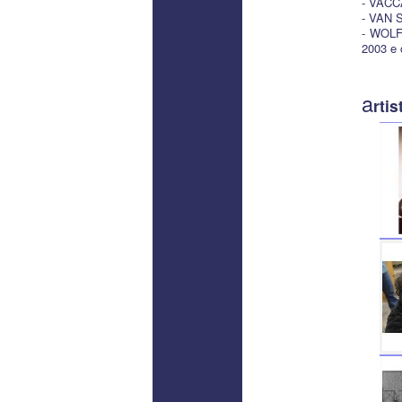
- VACCA
- VAN 
- WOLFO
2003 e o
a
rtis