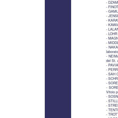
- DZAM
- FINOT
- GAMUN
- JENS
- KARA
- KAWIA
- LALAN
- LOHR 
- MAGNU
- MIDDL
- NAKAM
laborato
- NEIMA
del St.
- PAVIA
- PERR
- SAH C
- SCHRE
- SORE
- SOREN
Vitoio p
- SOSN
- STILL
- STRE
- TENTI
- TROT