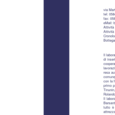
via Mar
tel: 05
fax: 05
eMail: 
Attività
Attivit
Cronolo
Bottega
Il labor
di inse
coopera
lavoraz
resa au
comunqu
con la 
primo p
Tinunin
Rolando
Il labo
Barsant
tutto è
attrezz