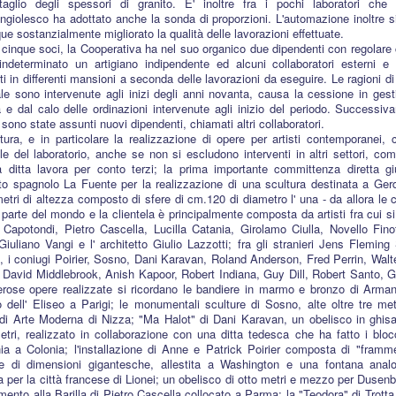
taglio degli spessori di granito. E' inoltre fra i pochi laboratori ch
ngiolesco ha adottato anche la sonda di proporzioni. L'automazione inoltre si
e sostanzialmente migliorato la qualità delle lavorazioni effettuate.
i cinque soci, la Cooperativa ha nel suo organico due dipendenti con regolare 
ndeterminato un artigiano indipendente ed alcuni collaboratori esterni e s
ti in differenti mansioni a seconda delle lavorazioni da eseguire. Le ragioni di
le sono intervenute agli inizi degli anni novanta, causa la cessione in gest
a e dal calo delle ordinazioni intervenute agli inizio del periodo. Successiv
 sono state assunti nuovi dipendenti, chiamati altri collaboratori.
tura, e in particolare la realizzazione di opere per artisti contemporanei, co
le del laboratorio, anche se non si escludono interventi in altri settori, come 
la ditta lavora per conto terzi; la prima importante committenza diretta g
tto spagnolo La Fuente per la realizzazione di una scultura destinata a Ger
metri di altezza composto di sfere di cm.120 di diametro l' una - da allora 
parte del mondo e la clientela è principalmente composta da artisti fra cui si r
 Capotondi, Pietro Cascella, Lucilla Catania, Girolamo Ciulla, Novello Fino
 Giuliano Vangi e l' architetto Giulio Lazzotti; fra gli stranieri Jens Flemin
, i coniugi Poirier, Sosno, Dani Karavan, Roland Anderson, Fred Perrin, Wal
, David Middlebrook, Anish Kapoor, Robert Indiana, Guy Dill, Robert Santo, 
rose opere realizzate si ricordano le bandiere in marmo e bronzo di Arman 
 dell' Eliseo a Parigi; le monumentali sculture di Sosno, alte oltre tre metr
i Arte Moderna di Nizza; "Ma Halot" di Dani Karavan, un obelisco in ghisa 
etri, realizzato in collaborazione con una ditta tedesca che ha fatto i blocc
a a Colonia; l'installazione di Anne e Patrick Poirier composta di "framme
e di dimensioni gigantesche, allestita a Washington e una fontana anal
a per la città francese di Lionei; un obelisco di otto metri e mezzo per Dusenbe
mento alla Barilla di Pietro Cascella collocato a Parma; la "Teodora" di Trotta 