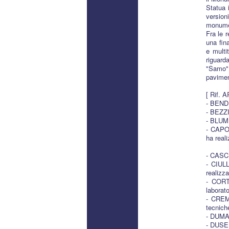
Statua 
version
monumen
Fra le r
una fina
e multi
riguard
"Samo" 
paviment
[ Rif. 
- BENDIX
- BEZZI
- BLUM
- CAPOT
ha real
- CASC
- CIULL
realizza
- CORTI
laborat
- CREMO
tecnich
- DUMAS
- DUSEN