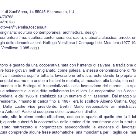
tiri di Sant'Anna, 14 55045 Pietrasanta, LU
84/70788
84/70788
bott-ver@versilia.toscana.it
 originaria: scultura contemporanea, architettura, design
à corrente/ultima: scultura contemporanea, sacra, statuaria classica, arredo, o
gia delle denominazioni: Bottega Versiliese I Compagni del Mestiere (1977-19
 Versiliese (1985-oggi)
atorio è gestito da una cooperativa nata con l' intento di salvare la tradizione
rire forze giovani nell' artigianato, come palesa la stessa denominazione di "bo
tiva intendeva coprire tutta la lavorazione artistica, estendendo la propria a
ione del marmo ma anche a fusioni in metallo, al mosaico, alle tarsie; ma nel 
tonoma e la Bottega si è specializzata nella lavorazione del marmo. Lo spa
e adiacente e le due ditte collaborano fra di loro. La cooperativa iniziò con 
fonderia, e dal 1986 si stabilizzò su un numero di 11 associati. Dal maggio 20
residente, rimasto in carica fino al 1987, era lo scultore Alberto Cortina. Og
, Dalle Luche vice presidente, Bertini Mario responsabile amministrativ
 e Antonelli Paolo si occupano delle lavorazioni dirette.
ratorio, sito in pieno centro cittadiono, occupa lo spazio di quello che fu il l
i; quando subentrò la cooperativa della storica ditta non rimase che la struttur
 stato riattrezzato e riorganizzato assecondando le esigenze di lavorazi
atura comprende alcune frese automatiche, una monolama per il taglio del m