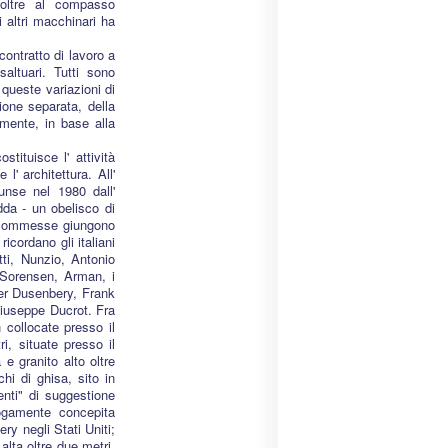
e oltre al compasso
 altri macchinari ha
contratto di lavoro a
altuari. Tutti sono
 queste variazioni di
ione separata, della
amente, in base alla
stituisce l' attività
l' architettura. All'
iunse nel 1980 dall'
dda - un obelisco di
le commesse giungono
icordano gli italiani
tti, Nunzio, Antonio
g Sorensen, Arman, i
ter Dusenbery, Frank
Giuseppe Ducrot. Fra
collocate presso il
i, situate presso il
e granito alto oltre
hi di ghisa, sito in
nti" di suggestione
ogamente concepita
ry negli Stati Uniti;
alta oltre due metri,