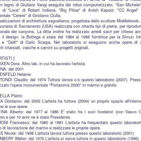
in legno di Giuliano Vangi eseguita dal robot compiuterizzato, "San Michele
i di "Love" di Robert Indiana, "Big Pilow" di Anish Kapoor, "CC Angel" d
tale "Cerere" di Girolamo Ciulla.
ealizzazioni di architettura segnaliamo, progettata dallo scultore Middlebrook, l'
nziaria di Sacramento (USA) realizzata con ottanta tipi di pietra, per riprodurr
tonale dei canyons. La ditta inoltre ha realizzato arredi sacri per chiese a
a il design, la Bottega è stata dal 1984 al 1988 fornitrice per la Simun Inte
e "Delfi" di Carlo Scarpa. Nel laboratorio si eseguono anche opere di a
i intarsiati, vasche e camini su progetti originali.
ARTISTI ]
EN Dora: Altro lab. in cui ha lavorato l'artista.
NA: dal 2001
ENFELD Helaine:
ONDI Claudio: dal 1974 Tuttora lavora c/o questo laboratorio (2007). Press
izzato l'opera monumentale "Portaroma 2000" in marmo e granito
ELLA Pietro:
A Girolamo: dal 2000 L'artista ha tuttora (2004) un proprio spazio all'interno
re le sue opere.
NA Alberto: dal 1977 al 1986 E' stato fra i soci fondatori (con Vasco Or
orio e per 10 anni ne è stato Presidente.
NI Francesco: dal 1980 al 1981 L'artista ha frequentato questo laboratori
e di lavorazione del marmo e realizzare le proprie opere.
 Nicole: dal 1998 L'artista lavora tuttora presso questo laboratorio (2001)
BERY Walter: dal 1976 L'artista si serve tuttora in questo laboratorio (1996).