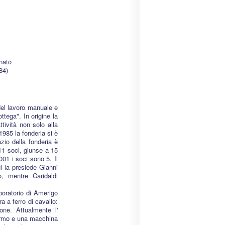
rnato
84)
 del lavoro manuale e
ttega". In origine la
ttività non solo alla
1985 la fonderia si è
zio della fonderia è
11 soci, giunse a 15
01 i soci sono 5. Il
gi la presiede Gianni
o, mentre Caridaldi
aboratorio di Amerigo
a a ferro di cavallo:
one. Attualmente l'
armo e una macchina