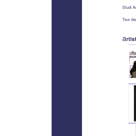
Studi Ar
Tour deg
a
rtis