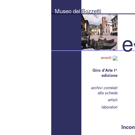
Museo
dei
Museo dei
Bozzetti
Bozzetti
"Pierluigi
Gherardi"
-
Città
e
di
Pietrasanta
eventi
Giro d'Arte I^
edizione
archivi correlati
alla scheda
artisti
laboratori
Incon