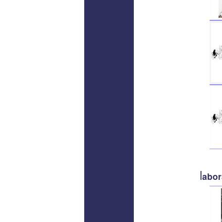
l
abor