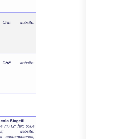
CHE website:
CHE website:
cola Stagetti
84 71712; fax: 0584
t.it; website:
ura contemporanea,