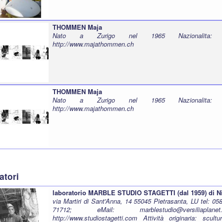
THOMMEN Maja
Nato a Zurigo nel 1965 Nazionalita: 
http://www.majathommen.ch
THOMMEN Maja
Nato a Zurigo nel 1965 Nazionalita: 
http://www.majathommen.ch
atori
laboratorio MARBLE STUDIO STAGETTI (dal 1959) di Ni
via Martiri di Sant'Anna, 14 55045 Pietrasanta, LU tel: 05
71712; eMail: marblestudio@versiliaplane
http://www.studiostagetti.com
Attività originaria: scult