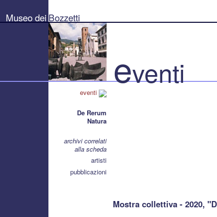
Museo
dei
Museo dei
Bozzetti
Bozzetti
"Pierluigi
Gherardi"
-
Città
e
di
venti
Pietrasanta
eventi
De Rerum
Natura
archivi correlati
alla scheda
artisti
pubblicazioni
Mostra collettiva - 2020, 