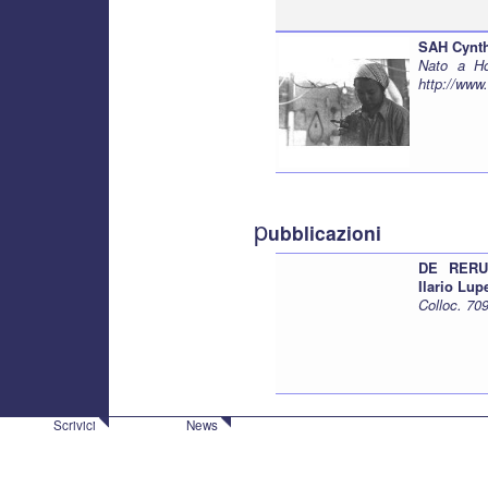
SAH Cynt
Nato a Ho
http://www.
p
ubblicazioni
DE RERU
Ilario Lup
Colloc. 70
Scrivici
News