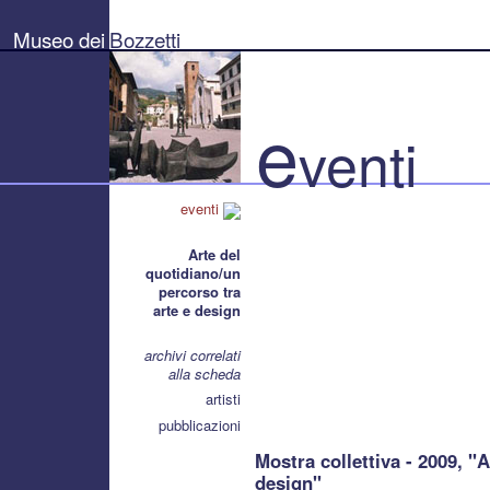
Museo
dei
Museo dei
Bozzetti
Bozzetti
"Pierluigi
Gherardi"
-
Città
e
di
venti
Pietrasanta
eventi
Arte del
quotidiano/un
percorso tra
arte e design
archivi correlati
alla scheda
artisti
pubblicazioni
Mostra collettiva - 2009, "
design"