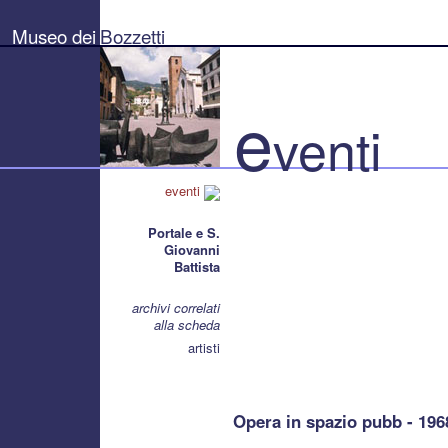
Museo
dei
Museo dei
Bozzetti
Bozzetti
"Pierluigi
Gherardi"
-
Città
e
di
venti
Pietrasanta
eventi
Portale e S.
Giovanni
Battista
archivi correlati
alla scheda
artisti
Opera in spazio pubb - 1968