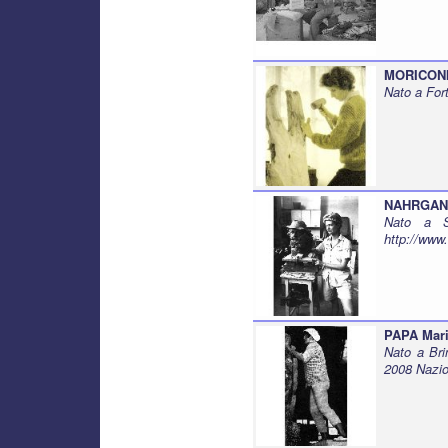
MORICONI
Nato a For
NAHRGANG
Nato a S
http://www
PAPA Mar
Nato a Bri
2008 Nazio