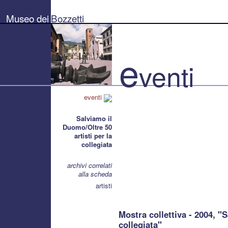
Museo
dei
Museo dei
Bozzetti
Bozzetti
"Pierluigi
Gherardi"
-
Città
e
di
venti
Pietrasanta
eventi
Salviamo il
Duomo/Oltre 50
artisti per la
collegiata
archivi correlati
alla scheda
artisti
Mostra collettiva - 2004, "
collegiata"