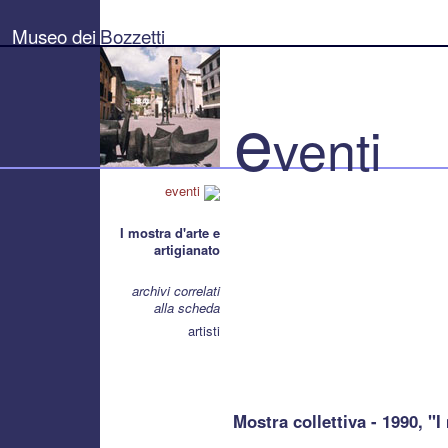
Museo
dei
Museo dei
Bozzetti
Bozzetti
"Pierluigi
Gherardi"
-
Città
e
di
venti
Pietrasanta
eventi
I mostra d'arte e
artigianato
archivi correlati
alla scheda
artisti
Mostra collettiva - 1990, "I