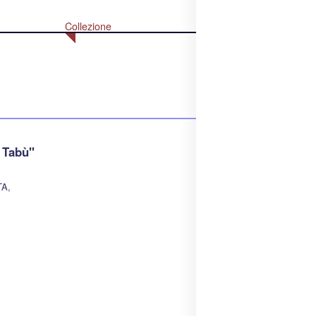
Collezione
 Tabù"
TA,