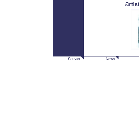
a
rtis
Scrivici
News