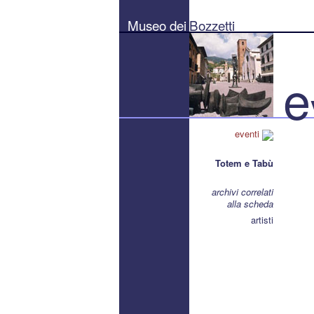
Museo
dei
Museo dei
Bozzetti
Bozzetti
"Pierluigi
Gherardi"
-
Città
e
di
Pietrasanta
eventi
Totem e Tabù
archivi correlati
alla scheda
artisti