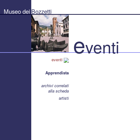
Museo
dei
Museo dei
Bozzetti
Bozzetti
"Pierluigi
Gherardi"
-
Città
e
di
venti
Pietrasanta
eventi
Apprendista
archivi correlati
alla scheda
artisti