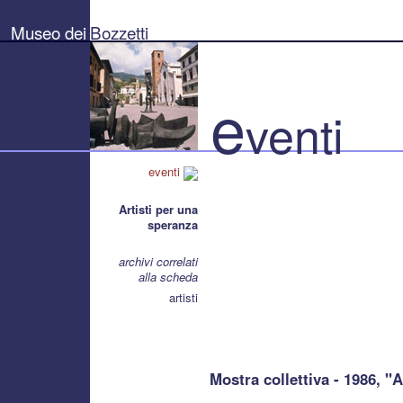
Museo
dei
Museo dei
Bozzetti
Bozzetti
"Pierluigi
Gherardi"
-
Città
e
di
venti
Pietrasanta
eventi
Artisti per una
speranza
archivi correlati
alla scheda
artisti
Mostra collettiva - 1986, "