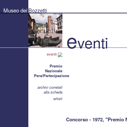
Museo
dei
Museo dei
Bozzetti
Bozzetti
"Pierluigi
Gherardi"
-
Città
e
di
venti
Pietrasanta
eventi
Premio
Nazionale
Pera/Partecipazione
archivi correlati
alla scheda
artisti
Concorso - 1972, "Premio 