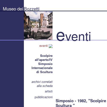
Museo
dei
Museo dei
Bozzetti
Bozzetti
"Pierluigi
Gherardi"
-
Città
e
di
venti
Pietrasanta
eventi
Scolpire
all'aperto/IV
Simposio
Internazionale
di Scultura
archivi correlati
alla scheda
artisti
pubblicazioni
Simposio - 1982, "Scolpire 
Scultura "