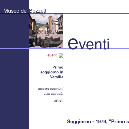
Museo
dei
Museo dei
Bozzetti
Bozzetti
"Pierluigi
Gherardi"
-
Città
e
di
venti
Pietrasanta
eventi
Primo
soggiorno in
Versilia
archivi correlati
alla scheda
artisti
Soggiorno - 1979, "Primo s