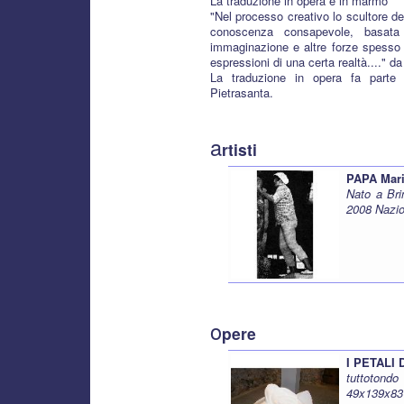
La traduzione in opera è in marmo
"Nel processo creativo lo scultore de
conoscenza consapevole, basata 
immaginazione e altre forze spesso i
espressioni di una certa realtà...." d
La traduzione in opera fa parte 
Pietrasanta.
a
rtisti
PAPA Mar
Nato a Bri
2008 Nazio
o
pere
I PETALI 
tuttotondo
49x139x8