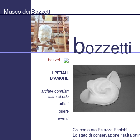
Museo
dei
Museo dei
Bozzetti
Bozzetti
"Pierluigi
Gherardi"
-
Città
b
di
ozzetti
Pietrasanta
bozzetti
I PETALI
D'AMORE
archivi correlati
alla scheda
artisti
opere
eventi
Collocato c/o Palazzo Panichi
Lo stato di conservazione risulta ott