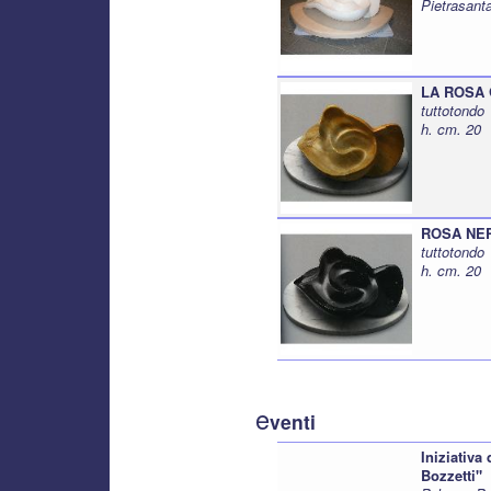
Pietrasant
LA ROSA G
tuttotondo
h. cm. 20
ROSA NER
tuttotondo
h. cm. 20
e
venti
Iniziativa
Bozzetti"