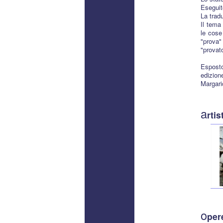
Eseguit
La trad
Il tema
le cose
"prova"
"provat
Esposto
edizion
Margari
a
rtis
o
per