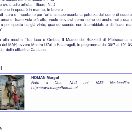
o c/o studio artista, Tilburq, NLD
uzione in opera è in marmo, in bronzo
 di Icaro è importante per l'artista: rappresenta la potenza dell'uomo di esse
 umane. Icaro vola più alto, vuole elevarsi come uomo ed anche nella sua spiri
 e per questo ha già vinto; quando scende non è arrabbiato o disilluso, ma
o".
 alla mostra "Tra luce e Ombra. Il Museo dei Bozzetti di Pietrasanta a 
e del MAP, ovvero Mostra D'Art a Palafrugell, in programma dal 30/7 al 19/10/
da, della cittadina Catalana.
ti
HOMAN Margot
Nato a Oss, NLD nel 1956 Nazionalita:
http://www.margothoman.nl
e