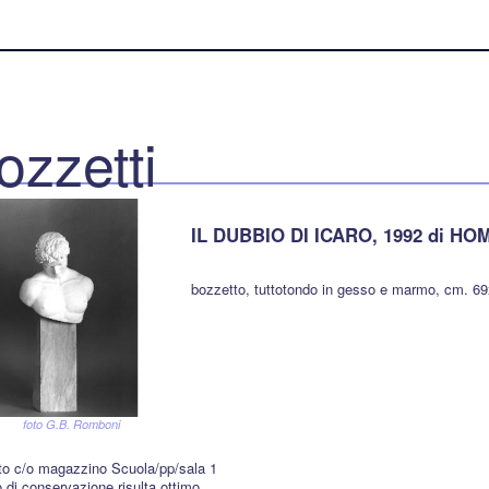
ozzetti
IL DUBBIO DI ICARO, 1992 di HO
bozzetto, tuttotondo in gesso e marmo, cm. 6
foto G.B. Romboni
to c/o magazzino Scuola/pp/sala 1
o di conservazione risulta ottimo