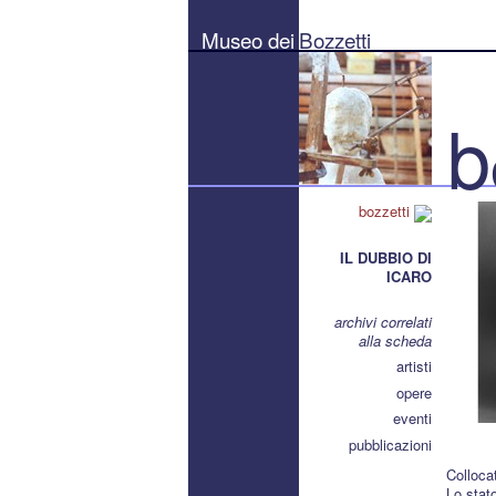
Museo
dei
Museo dei
Bozzetti
Bozzetti
"Pierluigi
Gherardi"
-
Città
b
di
Pietrasanta
bozzetti
IL DUBBIO DI
ICARO
archivi correlati
alla scheda
artisti
opere
eventi
pubblicazioni
Colloca
Lo stat