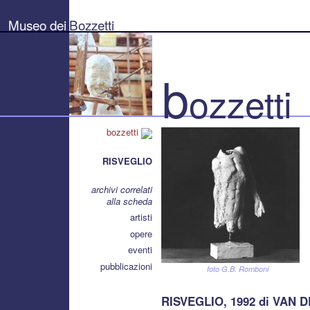
Museo
dei
Museo dei
Bozzetti
Bozzetti
"Pierluigi
Gherardi"
-
Città
b
di
ozzetti
Pietrasanta
bozzetti
RISVEGLIO
archivi correlati
alla scheda
artisti
opere
eventi
pubblicazioni
foto G.B. Romboni
RISVEGLIO, 1992 di VAN 