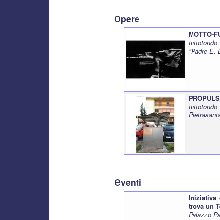
o
pere
MOTTO-FU
tuttotond
"Padre E. 
PROPULSI
tuttotondo
Pietrasant
e
venti
Iniziativa
trova un 
Palazzo Pa