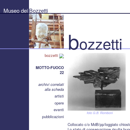
Museo
dei
Museo dei
Bozzetti
Bozzetti
"Pierluigi
Gherardi"
-
Città
b
di
ozzetti
Pietrasanta
bozzetti
MOTTO-FUOCO
22
archivi correlati
alla scheda
artisti
opere
eventi
foto G.B. Romboni
pubblicazioni
Collocato c/o MdB/pp/loggiato chiost
Lo stato di conservazione risulta bu