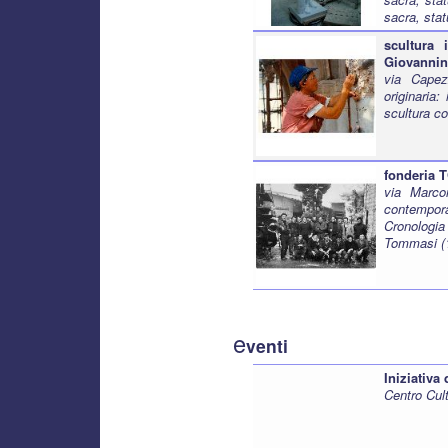
sacra, stat
scultura
Giovannin
via Capez
originaria
scultura c
fonderia 
via Marcon
contempor
Cronologi
Tommasi (1
e
venti
Iniziativa
Centro Cult