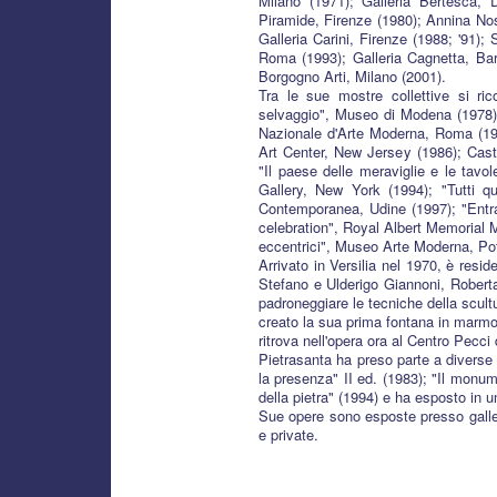
Milano (1971); Galleria Bertesca, D
Piramide, Firenze (1980); Annina Nose
Galleria Carini, Firenze (1988; '91)
Roma (1993); Galleria Cagnetta, Bari
Borgogno Arti, Milano (2001).
Tra le sue mostre collettive si ric
selvaggio", Museo di Modena (1978);
Nazionale d'Arte Moderna, Roma (19
Art Center, New Jersey (1986); Caste
"Il paese delle meraviglie e le tavo
Gallery, New York (1994); "Tutti qu
Contemporanea, Udine (1997); "Entrac
celebration", Royal Albert Memorial M
eccentrici", Museo Arte Moderna, Po
Arrivato in Versilia nel 1970, è resi
Stefano e Ulderigo Giannoni, Robert
padroneggiare le tecniche della scul
creato la sua prima fontana in marmo,
ritrova nell'opera ora al Centro Pecc
Pietrasanta ha preso parte a diverse 
la presenza" II ed. (1983); "Il monume
della pietra" (1994) e ha esposto in u
Sue opere sono esposte presso galler
e private.