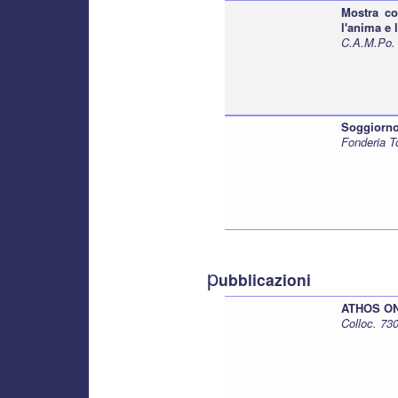
Mostra co
l'anima e 
C.A.M.Po. (
Soggiorno 
Fonderia T
p
ubblicazioni
ATHOS O
Colloc. 73