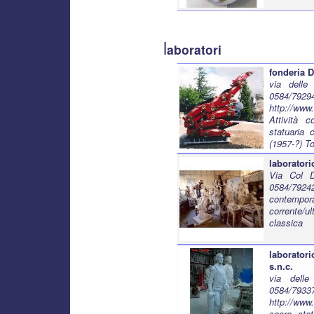
l
aboratori
fonderia 
via delle
0584/79
http://www
Attività c
statuaria 
(1957-?) T
laborator
Via Col D
0584/79242
contempor
corrente/u
classica
laborator
s.n.c.
via delle
0584/79337
http://www.
sacra, stat