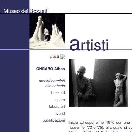
Museo
dei
Museo dei
Bozzetti
Bozzetti
"Pierluigi
Gherardi"
-
Città
a
di
rtisti
Pietrasanta
artisti
ONGARO Athos
archivi correlati
alla scheda
bozzetti
opere
laboratori
eventi
pubblicazioni
Inizia ad esporre nel 1970 con una 
nuovo nel '73 e '75), alla quale si 