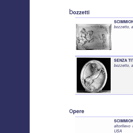
b
ozzetti
SCIMMION
bozzetto, 
SENZA TI
bozzetto, 
o
pere
SCIMMION
altoriliev
USA