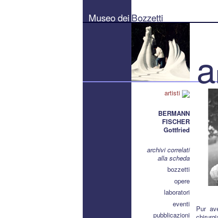
Museo
dei
Museo dei
Bozzetti
Bozzetti
"Pierluigi
Gherardi"
-
Città
a
di
Pietrasanta
artisti
BERMANN
FISCHER
Gottfried
archivi correlati
alla scheda
bozzetti
opere
laboratori
eventi
Pur ave
pubblicazioni
chirurgi