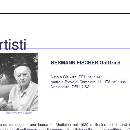
rtisti
BERMANN FISCHER Gottfried
Nato a Gleiwitz, DEU nel 1897
morto a Pieve di Camaiore, LU, ITA nel 1995
Nazionalita: DEU, USA
foto Stefano Baroni
ndo conseguito una laurea in Medicina nel 1920 a Berlino ed essersi sp
a, decide di collaborare con il suocero alle attività della sua casa editrice, la 