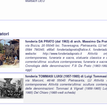
Marbach DEU
atori
fonderia DA PRATO (dal 1963) di arch. Massimo Da Pra
via Bozza, 20 55045 loc. Traversagna, Pietrasanta, LU tel
0584 790345; eMail: fonderiadaprato@alice.it, fonderiadap
website:
http://www.fonderiadaprato.it
Attività origi
contemporanea, funeraria e sacra, statuaria classica e og
corrente/ultima: scultura contemporanea, funeraria e sacra
Cronologia delle denominazioni: F.lli Da Prato (1963-19
oggi)
fonderia TOMMASI LUIGI (1957-1985) di Luigi Tommasi
via Marconi, 46/48 55045 Pietrasanta, LU Attività or
contemporanea Attività corrente/ultima: scultura contem
delle denominazioni: Tommasi & Vignali (1956-1965) Lu
1985) Del Chiaro (1985-vedi scheda)