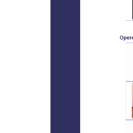
o
per