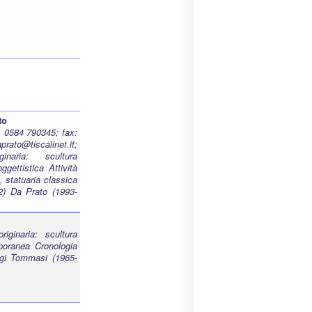
to
: 0584 790345; fax:
rato@tiscalinet.it;
naria: scultura
gettistica Attività
, statuaria classica
92) Da Prato (1993-
iginaria: scultura
poranea Cronologia
igi Tommasi (1965-