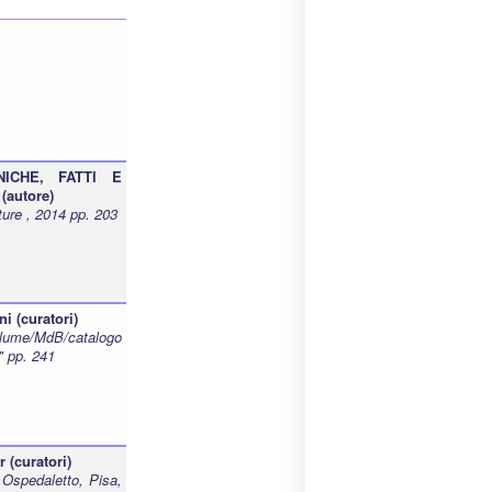
NICHE, FATTI E
(autore)
ture , 2014 pp. 203
i (curatori)
ume/MdB/catalogo
" pp. 241
 (curatori)
Ospedaletto, Pisa,