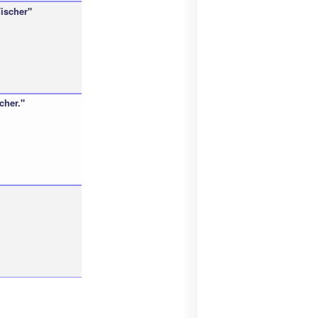
Fischer"
cher."