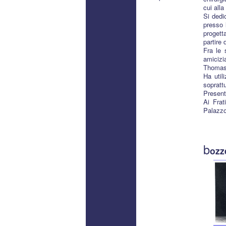
cui all
Si dedic
presso 
progett
partire 
Fra le 
amicizi
Thomas 
Ha util
sopratt
Present
Ai Frat
Palazzo
b
ozze