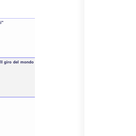
i"
./Il giro del mondo