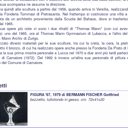
a sua scomparsa ne assume la direzione.
a quindi alla scultura a partire dal 1956, quando arriva in Versilia, realizzand
la Fonderia Tommasi di Pietrasanta. Nel frattempo si costruisce una villa 
ata da un architetto proveniente dalla Scuola del Bahaus, dove si trasferis
dal 1965.
sue opere più note vi sono i due ritratti di "Thomas Mann" (con cui aveva 
a): uno del 1965, ora al Thomas Mann Gymnasium di Lubecca, e l'altro del 
Mann Archiv di Zurigo.
izzato diversi materiali per le sue sculture, tra cui la creta, la cera, la pie
utto il bronzo, di cui ha realizzato opere anche presso la Fonderia Da Prato di 
a la sua prima mostra personale a Lucca nel 1970 e due anni più tardi parteci
i di Camaiore (1972). Del 1992 è invece un'altra sua personale di pittura 
 del Comune di Camaiore.
tti
FIGURA '67, 1979 di BERMANN FISCHER Gottfried
bozzetto, tuttotondo in gesso, cm. 72x41x20