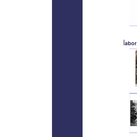
l
abor