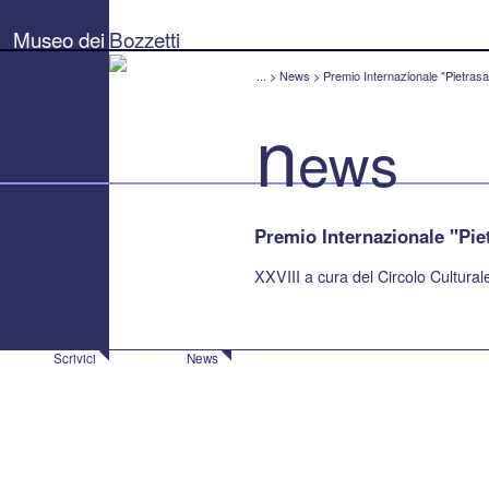
Museo
dei
Museo dei
Bozzetti
Bozzetti
"Pierluigi
Gherardi"
...
>
News
>
Premio Internazionale "Pietrasa
-
Città
n
di
ews
Pietrasanta
Premio Internazionale "Pie
XXVIII a cura del Circolo Culturale 
Scrivici
News