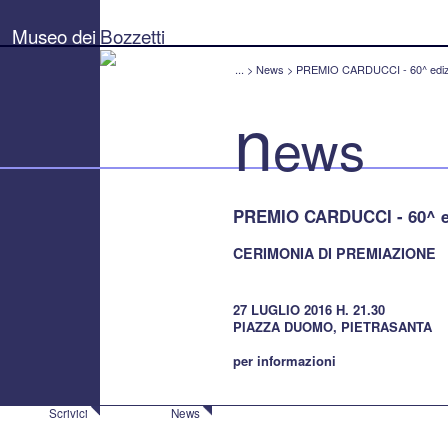
Museo
dei
Museo dei
Bozzetti
Bozzetti
"Pierluigi
Gherardi"
...
>
News
>
PREMIO CARDUCCI - 60^ ediz
-
Città
n
di
ews
Pietrasanta
PREMIO CARDUCCI - 60^ e
CERIMONIA DI PREMIAZIONE
27 LUGLIO 2016 H. 21.30
PIAZZA DUOMO, PIETRASANTA
per informazioni
Scrivici
News