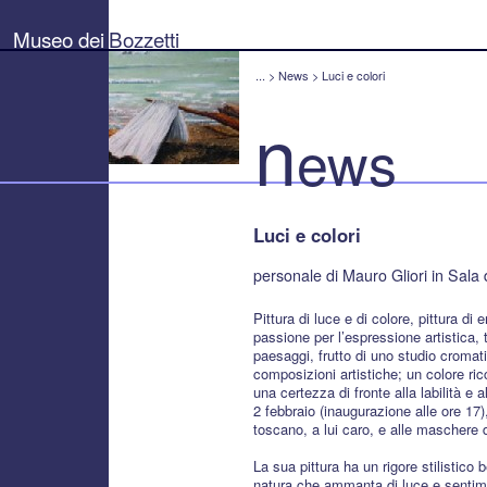
Museo
dei
Museo dei
Bozzetti
Bozzetti
"Pierluigi
Gherardi"
...
>
News
>
Luci e colori
-
Città
n
di
ews
Pietrasanta
Luci e colori
personale di Mauro Gliori in Sala
Pittura di luce e di colore, pittura di
passione per l’espressione artistica,
paesaggi, frutto di uno studio cromatic
composizioni artistiche; un colore ri
una certezza di fronte alla labilità e 
2 febbraio (inaugurazione alle ore 17
toscano, a lui caro, e alle maschere 
La sua pittura ha un rigore stilistico 
natura che ammanta di luce e sentime