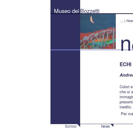
Museo
dei
Museo dei
Bozzetti
Bozzetti
"Pierluigi
Gherardi"
...
>
New
-
Città
n
di
Pietrasanta
ECHI
Andrea
Colori e
che si 
immagin
present
inedito
Per mag
Scrivici
News