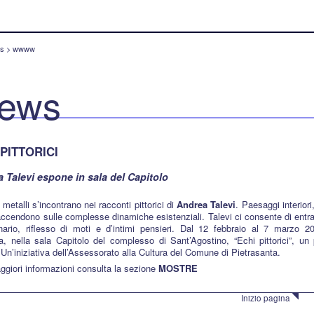
s
>
wwww
ews
 PITTORICI
 Talevi espone in sala del Capitolo
 metalli s’incontrano nei racconti pittorici di
Andrea Talevi
. Paesaggi interiori,
accendono sulle complesse dinamiche esistenziali. Talevi ci consente di entr
ario, riflesso di moti e d’intimi pensieri. Dal 12 febbraio al 7 marzo 20
a, nella sala Capitolo del complesso di Sant’Agostino, “Echi pittorici”, un
. Un’iniziativa dell’Assessorato alla Cultura del Comune di Pietrasanta.
giori informazioni consulta la sezione
MOSTRE
Inizio pagina