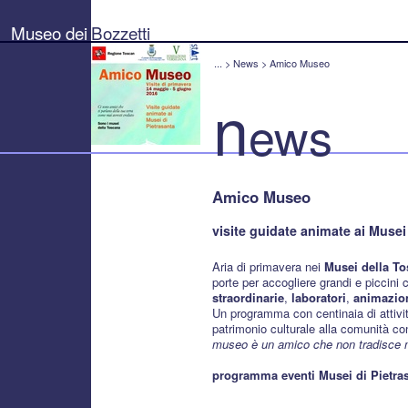
Museo
dei
Museo dei
Bozzetti
Bozzetti
"Pierluigi
Gherardi"
...
>
News
>
Amico Museo
-
Città
n
di
ews
Pietrasanta
Amico Museo
visite guidate animate ai Musei
Aria di primavera nei
Musei della T
porte per accogliere grandi e piccini
straordinarie
,
laboratori
,
animazio
Un programma con centinaia di attivit
patrimonio culturale alla comunità co
museo è un amico che non tradisce ma
programma eventi Musei di Pietra