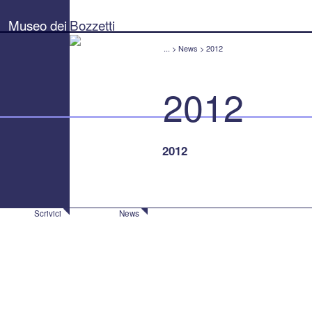
Museo
dei
Museo dei
Bozzetti
Bozzetti
"Pierluigi
Gherardi"
...
>
News
>
2012
-
Città
di
2012
Pietrasanta
2012
Scrivici
News