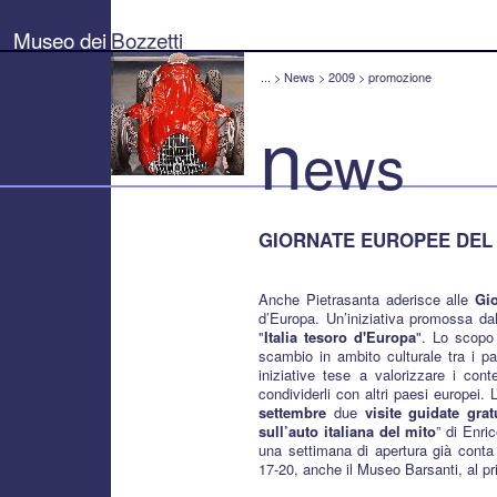
Museo
dei
Museo dei
Bozzetti
Bozzetti
"Pierluigi
Gherardi"
...
>
News
>
2009
>
promozione
-
Città
n
di
ews
Pietrasanta
GIORNATE EUROPEE DEL
Anche Pietrasanta aderisce alle
Gi
d’Europa. Un’iniziativa promossa dal 
"
Italia tesoro d'Europa
". Lo scopo 
scambio in ambito culturale tra i pae
iniziative tese a valorizzare i conte
condividerli con altri paesi europei.
settembre
due
visite guidate grat
sull’auto italiana del mito
” di Enri
una settimana di apertura già conta
17-20, anche il Museo Barsanti, al pr