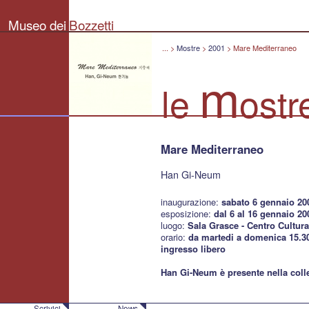
Museo
dei
Museo dei
Bozzetti
Bozzetti
"Pierluigi
Gherardi"
...
>
Mostre
>
2001
>
Mare Mediterraneo
-
Città
m
di
le
ostr
Pietrasanta
Mare Mediterraneo
Han Gi-Neum
inaugurazione:
sabato 6 gennaio 200
esposizione:
dal 6 al 16 gennaio 20
luogo:
Sala Grasce -
Centro Cultura
orario:
da martedi a domenica 15.3
ingresso libero
Han Gi-Neum è presente nella coll
Scrivici
News