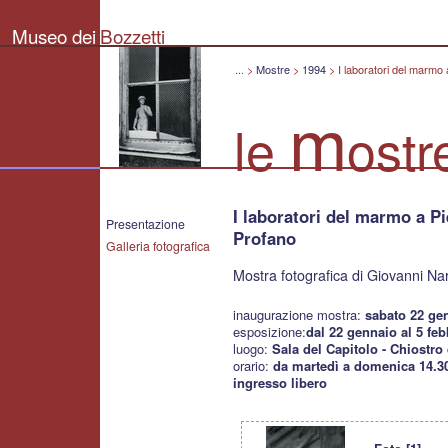
Museo
dei
Museo dei
Bozzetti
Bozzetti
"Pierluigi
Gherardi"
...
>
Mostre
>
1994
>
I laboratori del marmo a
-
Città
m
di
le
ostr
Pietrasanta
I laboratori del marmo a Pie
Presentazione
Profano
Galleria fotografica
Mostra fotografica di Giovanni Nar
inaugurazione mostra:
sabato 22 gen
esposizione:
dal 22 gennaio al 5 fe
luogo:
Sala del Capitolo - Chiostro
orario:
da martedì a domenica 14.3
ingresso libero