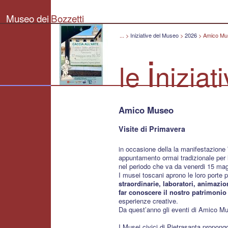
Museo
dei
Museo dei
Bozzetti
Bozzetti
"Pierluigi
Gherardi"
...
>
Iniziative del Museo
>
2026
>
Amico Mu
-
Città
i
di
le
niziat
Pietrasanta
Amico Museo
Visite di Primavera
in occasione della la manifestazione
appuntamento ormai tradizionale per l
nel periodo che va da venerdi 15 ma
I musei toscani aprono le loro porte 
straordinarie, laboratori, animazio
far conoscere il nostro patrimonio 
esperienze creative.
Da quest’anno gli eventi di Amico Mu
I Musei civici di Pietrasanta propon