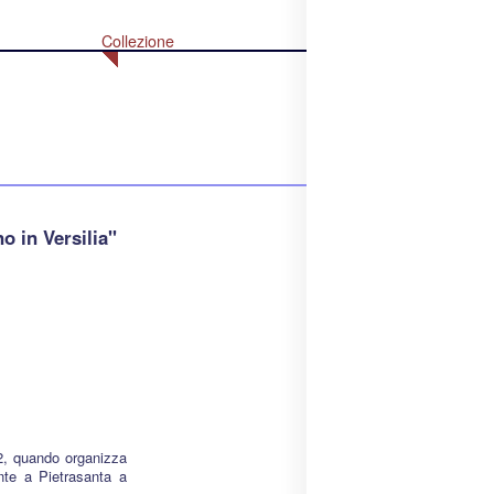
Collezione
o in Versilia"
2, quando organizza
nte a Pietrasanta a