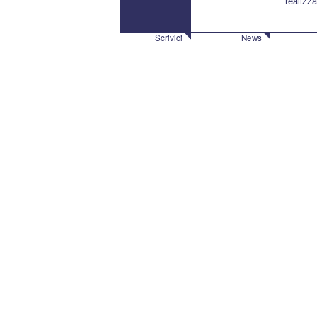
realizza
Scrivici
News