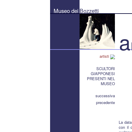
Museo
dei
Museo dei
Bozzetti
Bozzetti
"Pierluigi
Gherardi"
-
Città
a
di
Pietrasanta
artisti
SCULTORI
GIAPPONESI
PRESENTI NEL
MUSEO
successiva
precedente
La data
con il 