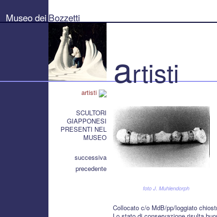
Museo
dei
Museo dei
Bozzetti
Bozzetti
"Pierluigi
Gherardi"
-
Città
a
di
rtisti
Pietrasanta
artisti
SCULTORI
GIAPPONESI
PRESENTI NEL
MUSEO
successiva
precedente
foto J. Muhlendorph
Collocato c/o MdB/pp/loggiato chiost
Lo stato di conservazione risulta bu